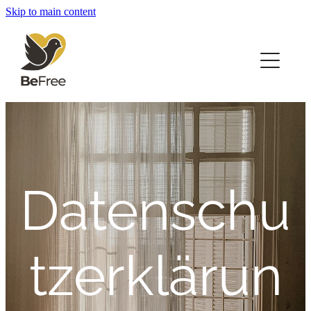
Skip to main content
Be Free Freiburg
Mitmachen
Kontakt
Impressum
Datenschu
tzerklärun